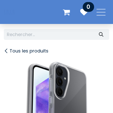
Se rendre au contenu
0
Tous les produits