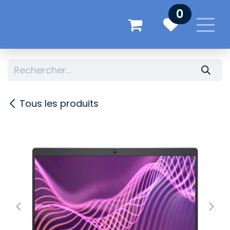
Se rendre au contenu
0
Tous les produits