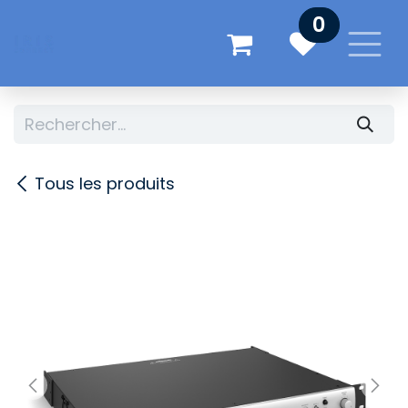
Se rendre au contenu
0
Tous les produits