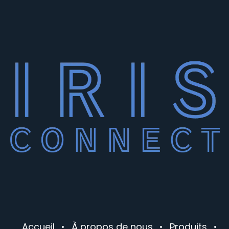
Accueil
•
À propos de nous
•
Produits
•