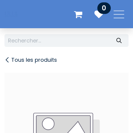
Se rendre au contenu
0
Tous les produits