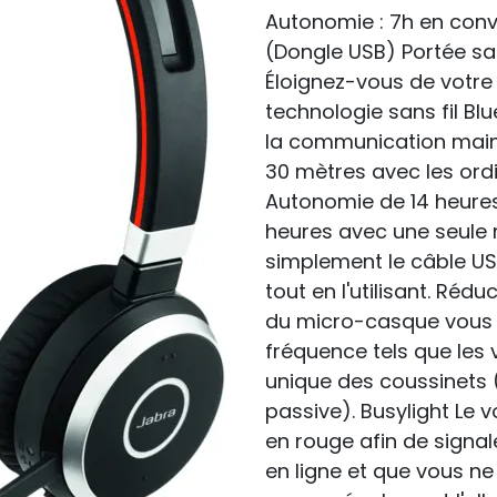
Autonomie : 7h en conv
(Dongle USB) Portée san
Éloignez-vous de votre 
technologie sans fil Bl
la communication mains
30 mètres avec les ord
Autonomie de 14 heures
heures avec une seule 
simplement le câble U
tout en l'utilisant. Réd
du micro-casque vous p
fréquence tels que les
unique des coussinets (
passive). Busylight Le v
en rouge afin de signa
en ligne et que vous n