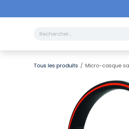
Se rendre au contenu
Boutique
Promotions
Tous les produits
Micro-casque san