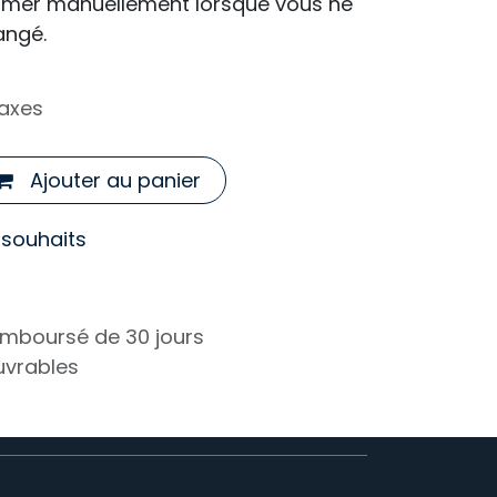
lumer manuellement lorsque vous ne
angé.
taxes
Ajouter au panier
e souhaits
remboursé de 30 jours
ouvrables