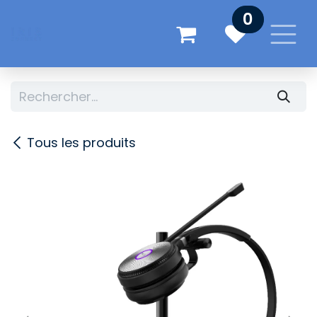
Se rendre au contenu
0
Tous les produits