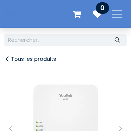
Se rendre au contenu
0
Tous les produits