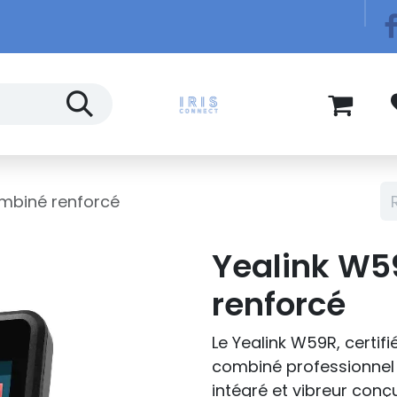
Télécom
Blog
mbiné renforcé
Yealink W
renforcé
Le Yealink W59R, certif
combiné professionnel
intégré et vibreur con