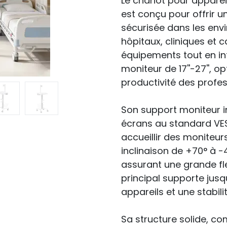
Le chariot pour appare
est conçu pour offrir 
sécurisée dans les env
hôpitaux, cliniques et 
équipements tout en in
moniteur de 17''-27'', op
productivité des profes
Son support moniteur i
écrans au standard VESA
accueillir des moniteur
inclinaison de +70° à -
assurant une grande flex
principal supporte jusqu
appareils et une stabili
Sa structure solide, c