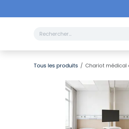
Se rendre au contenu
Boutique
Promotions
Tous les produits
Chariot médical 