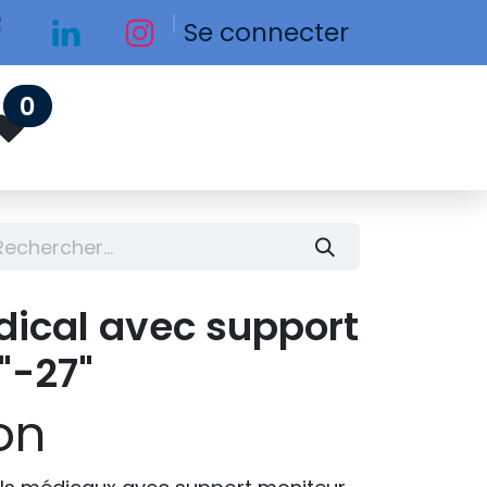
Se connecter
0
dical avec support
"-27"
on