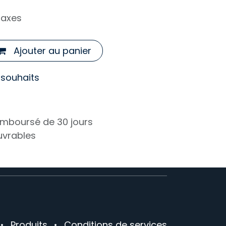
taxes
Ajouter au panier
e souhaits
remboursé de 30 jours
ouvrables
•
Produits
•
Conditions de services