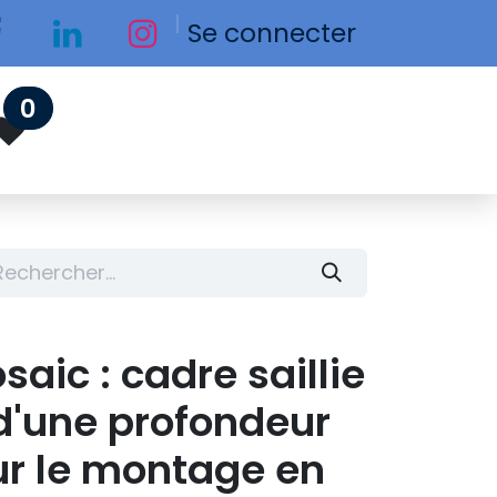
Se connecter
0
aic : cadre saillie
d'une profondeur
r le montage en