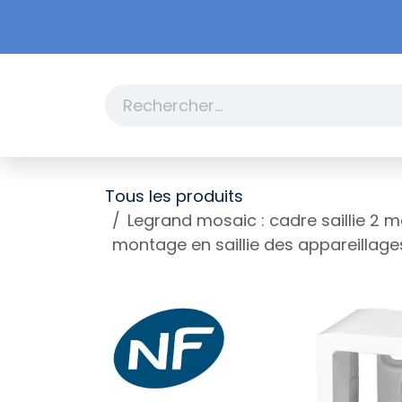
Se rendre au contenu
Boutique
Promotions
Tous les produits
Legrand mosaic : cadre saillie 2 
montage en saillie des appareillage