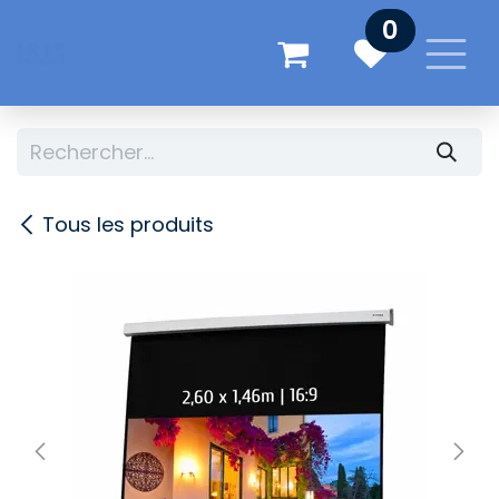
Se rendre au contenu
0
Tous les produits