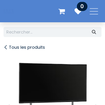
Se rendre au contenu
0
Tous les produits