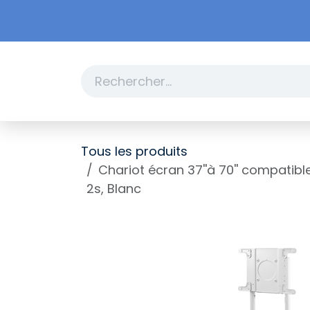
Se rendre au contenu
Boutique
Promotions
Tous les produits
Chariot écran 37''à 70'' compatib
2s, Blanc