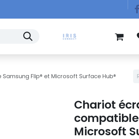
Télécom
Blog
le Samsung Flip® et Microsoft Surface Hub®
Chariot écra
compatible
Microsoft S