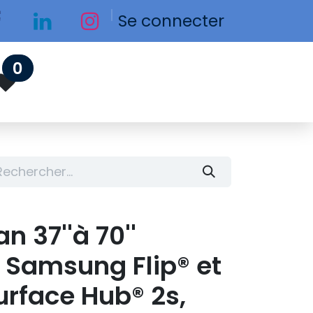
Se connecter
0
n 37''à 70''
 Samsung Flip® et
urface Hub® 2s,