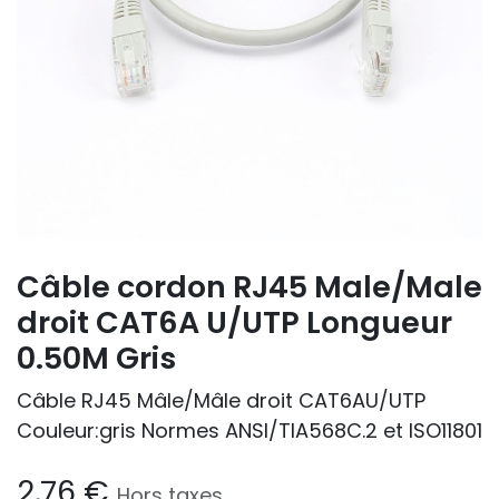
Câble cordon RJ45 Male/Male
droit CAT6A U/UTP Longueur
0.50M Gris
Câble RJ45 Mâle/Mâle droit CAT6AU/UTP
Couleur:gris Normes ANSI/TIA568C.2 et ISO11801
2,76
€
Hors taxes