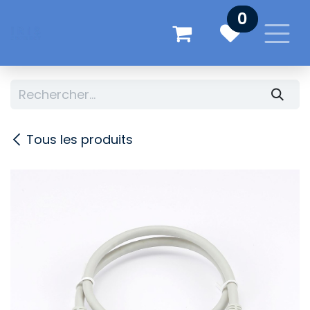
Se rendre au contenu
0
Tous les produits