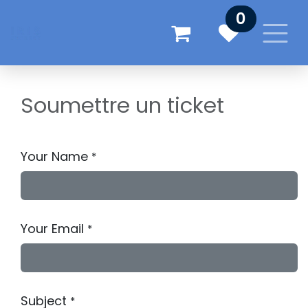
Se rendre au contenu
0
Soumettre un ticket
Your Name
*
Your Email
*
Subject
*