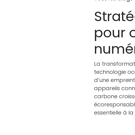
Strat
pour o
numé
La transforma
technologie o
d’une empreint
appareils conn
carbone croiss
écoresponsable
essentielle à la