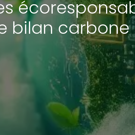
ies écoresponsab
le bilan carbon