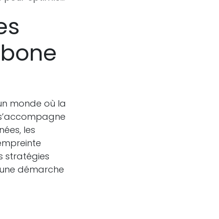
es
arbone
un monde où la
s s’accompagne
ées, les
 empreinte
 stratégies
t une démarche