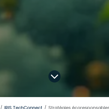
IRIS TechConnect
Stratégies écoresponsables pour optimiser le 