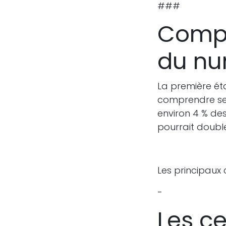
###
Compr
du nu
La première ét
comprendre ses
environ 4 % des
pourrait double
Les principaux 
-
Les c