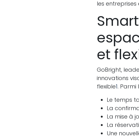
les entreprises 
Smart
espace
et fle
GoBright, leade
innovations vis
flexible
1
. Parmi 
Le temps ta
La confirm
La mise à j
La réservat
Une nouvell