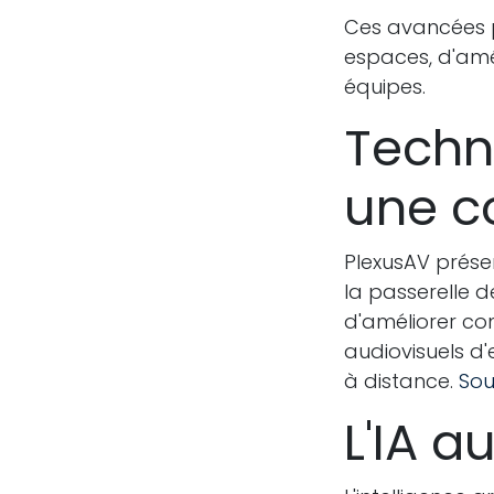
Ces avancées pe
espaces, d'amél
équipes.
Techno
une co
PlexusAV prése
la passerelle 
d'améliorer con
audiovisuels d'e
à distance.
Sou
L'IA a