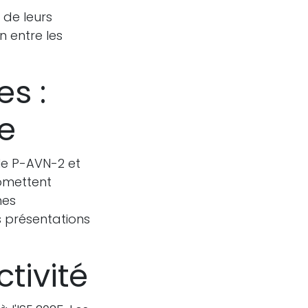
 de leurs
n entre les
s :
le
le P-AVN-2 et
romettent
mes
es présentations
ctivité