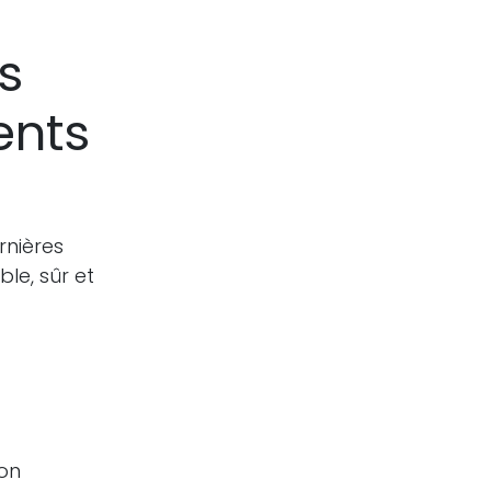
s
ents
rnières
le, sûr et
ion