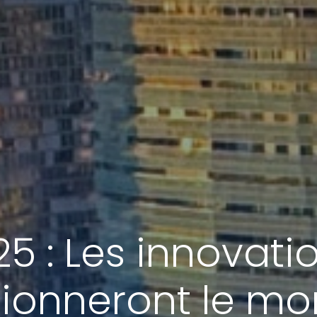
25 : Les innovati
tionneront le m