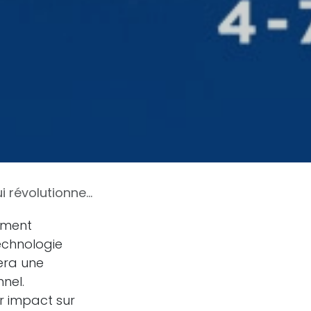
le monde de l'entreprise
ement
technologie
tera une
nel.
r impact sur