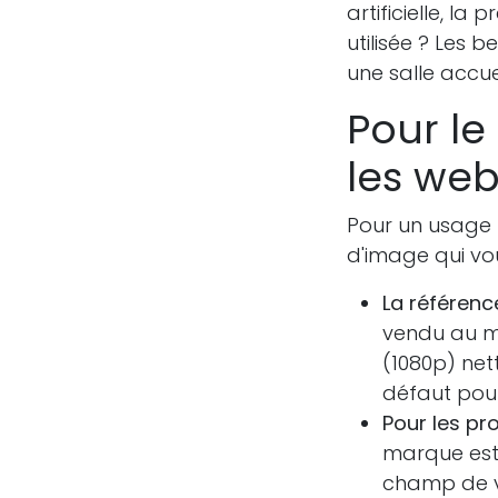
artificielle, l
utilisée ? Les 
une salle accue
Pour le 
les we
Pour un usage pe
d'image qui vou
La référenc
vendu au mo
(1080p) net
défaut pour
Pour les pro
marque est 
champ de vi