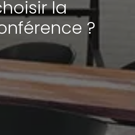
oisir la
onférence ?