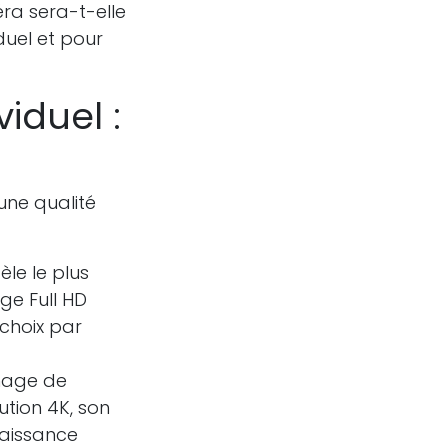
éra sera-t-elle
duel et pour
viduel :
 une qualité
le le plus
ge Full HD
 choix par
image de
ution 4K, son
naissance