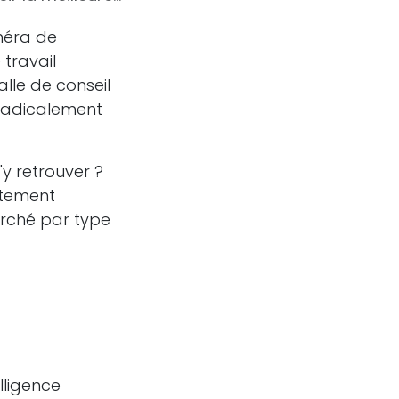
méra de
 travail
alle de conseil
 radicalement
y retrouver ?
itement
arché par type
lligence