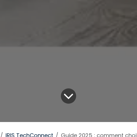
IRIS TechConnect
Guide 2025 : comment choisir la meilleure cam